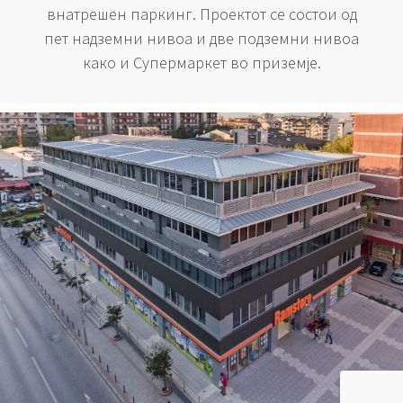
внатрешен паркинг. Проектот се состои од
пет надземни нивоа и две подземни нивоа
како и Супермаркет во приземје.