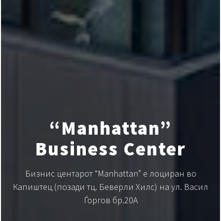
“Manhattan”
Business Center
Бизнис центарот “Manhattan” е лоциран во
Капиштец (позади тц. Беверли Хилс) на ул. Васил
Ѓоргов бр.20А