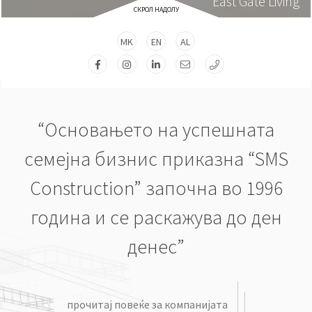
East Gate Living
СКРОЛ НАДОЛУ
MK
EN
AL
“Основањето на успешната
семејна бизнис приказна “SMS
Construction” започна во 1996
година и се раскажува до ден
денес”
прочитај повеќе за компанијата