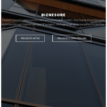
BIZNESORE
Objektet tona biznesore janë të ndërtuara si kompleks moden i disa llojeve të kombinuara,
duke kombinuar hapsirat për zyra “A” kategori, me hapsirë për shitje me paikcë në përdhes.
PROJEKTET AKTIVE
PROJEKTET E PËRFUNDUARA