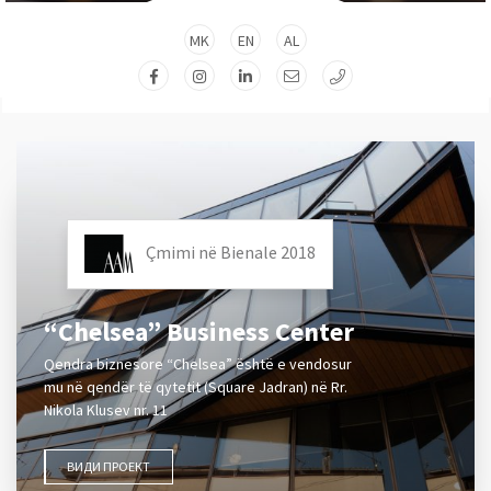
MK
EN
AL
Çmimi në Bienale 2018
“Chelsea” Business Center
Qendra biznesore “Chelsea” është e vendosur
mu në qendër të qytetit (Square Jadran) në Rr.
Nikola Klusev nr. 11
ВИДИ ПРОЕКТ