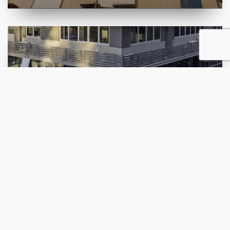
“Manhattan” Business
Center
Qendra biznesore “Manhattan” është e
vendosur në Kapishtec (Prapa Qendrës
Tregtare Beverly Hills) në Rr. Vasil Gjorgov nr.
20A
ВИДИ ПРОЕКТ