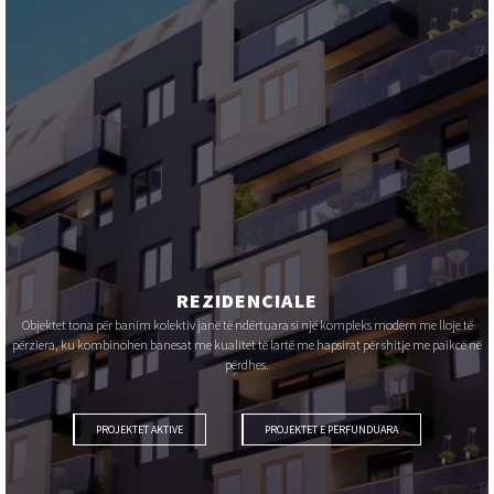
REZIDENCIALE
Objektet tona për banim kolektiv janë të ndërtuara si një kompleks modern me lloje të
përziera, ku kombinohen banesat me kualitet të lartë me hapsirat për shitje me paikcë në
përdhes.
PROJEKTET AKTIVE
PROJEKTET E PËRFUNDUARA